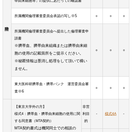
帯由来細胞等」の提供にあたっての確認書
※5
所属機関倫理審査委員会承認の写し
○
○
○
所属機関倫理審査委員会へ提出した倫理審査申
請書
※
臍帯血、臍帯由来組織または臍帯由来細
○
○
○
胞の使用の記載箇所をご提示ください。
※
秘匿情報は墨消し処理をして頂いて構い
ません。
東大医科研臍帯血・臍帯バンク 運営委員会審
○
○
○
※6
査
【東京大学外の方】
非営
様式4：臍帯血・臍帯由来細胞の使用に関
利目
-
様式4A
-
する同意書（MTA契約）
的
MTA契約書式は機関同士での相談の