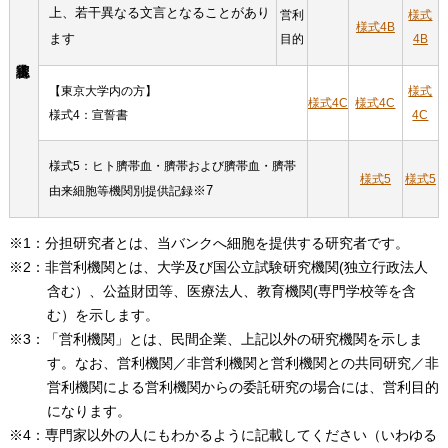
上、若干異なる文言となることがあり
営利
様式
様式4B
ます
目的
4B
【東京大学内の方】
様式
様式4C
様式4C
様式4：宣誓書
4C
様式5：ヒト臍帯血・臍帯および臍帯血・臍帯
様式5
様式5
※7
由来細胞等機関別提供記録
※1：分担研究者とは、当バンクへ細胞を提供する研究者です。
※2：非営利機関とは、大学及び国公立試験研究機関(独立行政法人
含む）、公益財団等、医療法人、教育機関(専門学校等を含
む）を示します。
※3：「営利機関」とは、民間企業、上記以外の研究機関を示しま
す。なお、営利機関／非営利機関と営利機関との共同研究／非
営利機関による営利機関からの委託研究の場合には、営利目的
になります。
※4：専門家以外の人にもわかるように記載してください（いわゆる