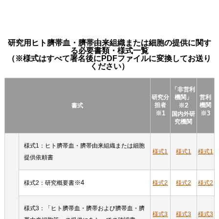
研究用ヒト臍帯血・臍帯由来組織または細胞の提供に関す
る必要書類・様式一覧
（※様式はすべて署名後にPDFファイルに変換してお送り
ください）
「非営利
研究分
機関」
営利
担者
※2
機関
書式
※1
※3
国内外研
究機関
様式1：ヒト臍帯血・臍帯由来組織または細胞
様式1
様式1
様式1
提供依頼書
※4
様式2：研究概要書
様式2
様式2
様式2
様式3：「ヒト臍帯血・臍帯および臍帯血・臍
様式3
様式3
様式3