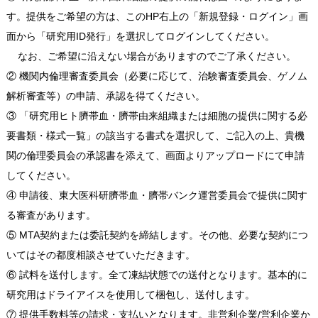
す。提供をご希望の方は、このHP右上の「新規登録・ログイン」画
面から「研究用ID発行」を選択してログインしてください。
なお、ご希望に沿えない場合がありますのでご了承ください。
② 機関内倫理審査委員会（必要に応じて、治験審査委員会、ゲノム
解析審査等）の申請、承認を得てください。
③ 「研究用ヒト臍帯血・臍帯由来組織または細胞の提供に関する必
要書類・様式一覧」の該当する書式を選択して、ご記入の上、貴機
関の倫理委員会の承認書を添えて、画面よりアップロードにて申請
してください。
④ 申請後、東大医科研臍帯血・臍帯バンク運営委員会で提供に関す
る審査があります。
⑤ MTA契約または委託契約を締結します。その他、必要な契約につ
いてはその都度相談させていただきます。
⑥ 試料を送付します。全て凍結状態での送付となります。基本的に
研究用はドライアイスを使用して梱包し、送付します。
⑦ 提供手数料等の請求・支払いとなります。非営利企業/営利企業か