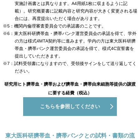
実施計画書とは異なります。A4用紙1枚に収まるように記
載）。研究概要書に記載内容と研究内容が大きく変更される場
合には、再度提出いただく場合があります。
※5：機関内倫理審査委員会での承認書のことです。
※6：東大医科研臍帯血・臍帯バンク運営委員会の承認を得て、学外
の方は様式4MTA契約等に進みます。学内の方は東大医科研臍
帯血・臍帯バンク運営委員会の承認を得て、様式4C宣誓書を
提出していただきます。
※7：試料受領書になりますので、受領後サインをして送り返してく
ださい。
研究用ヒト臍帯血・臍帯および臍帯血・臍帯由来細胞等提供の譲渡
に要する経費（税込）
こちらを参照してください
東大医科研臍帯血・臍帯バンクとの試料・書類の流